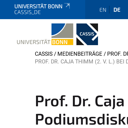
UNIVERSITÄT BONN
EN
DE
CASSIS_DE
Y
CASSIS
MEDIENBEITRÄGE
PROF. D
o
PROF. DR. CAJA THIMM (2. V. L.) BE
u
a
r
e
Prof. Dr. Caja
h
e
Podiumsdisku
r
e