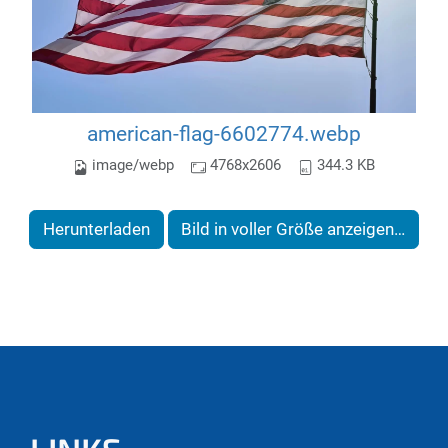
american-flag-6602774.webp
image/webp
4768x2606
344.3 KB
Herunterladen
Bild in voller Größe anzeigen…