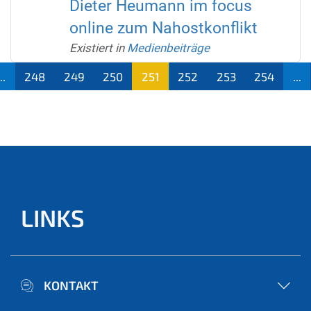
Dieter Heumann im focus
online zum Nahostkonflikt
Existiert in
Medienbeiträge
...
248
249
250
251
252
253
254
...
(aktu
ell)
LINKS
KONTAKT