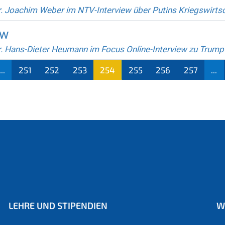
r. Joachim Weber im NTV-Interview über Putins Kriegswirts
ew
r. Hans-Dieter Heumann im Focus Online-Interview zu Trum
...
251
252
253
254
255
256
257
...
(aktu
ell)
LEHRE UND STIPENDIEN
W