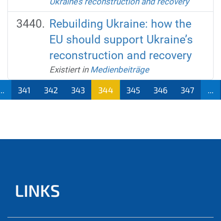
Ukraine’s reconstruction and recovery
Rebuilding Ukraine: how the
EU should support Ukraine’s
reconstruction and recovery
Existiert in
Medienbeiträge
...
341
342
343
344
345
346
347
...
(aktu
ell)
LINKS