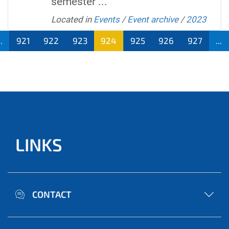
semester ...
Located in
Events
/
Event archive
/
2023
..
921
922
923
924
925
926
927
...
LINKS
CONTACT