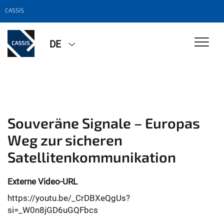
CASSIS
DE
Souveräne Signale – Europas
Weg zur sicheren
Satellitenkommunikation
Externe Video-URL
https://youtu.be/_CrDBXeQgUs?
si=_W0n8jGD6uGQFbcs