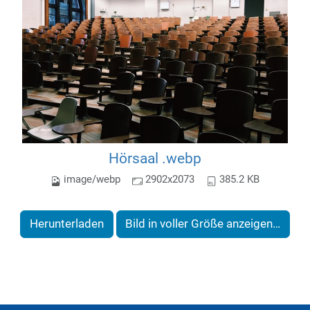
Hörsaal .webp
image/webp
2902x2073
385.2 KB
Herunterladen
Bild in voller Größe anzeigen…