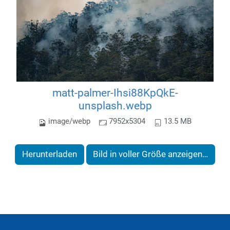
matt-palmer-Ihsi88KpQkE-
unsplash.webp
image/webp
7952x5304
13.5 MB
Herunterladen
Bild in voller Größe anzeigen…