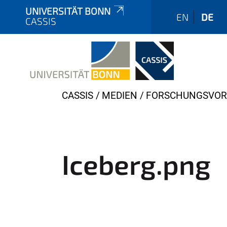
UNIVERSITÄT BONN
EN
DE
CASSIS
Y
CASSIS
MEDIEN
FORSCHUNGSVO
o
u
a
r
Iceberg.png
e
h
e
r
e