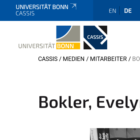
UNIVERSITÄT BONN
EN
DE
CASSIS
Y
CASSIS
MEDIEN
MITARBEITER
BO
o
u
a
r
Bokler, Evely
e
h
e
r
e