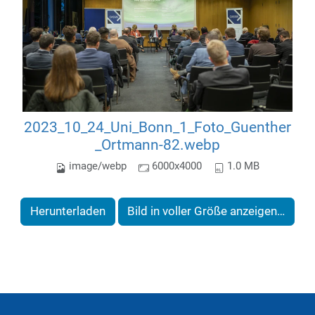
2023_10_24_Uni_Bonn_1_Foto_Guenther
_Ortmann-82.webp
image/webp
6000x4000
1.0 MB
Herunterladen
Bild in voller Größe anzeigen…