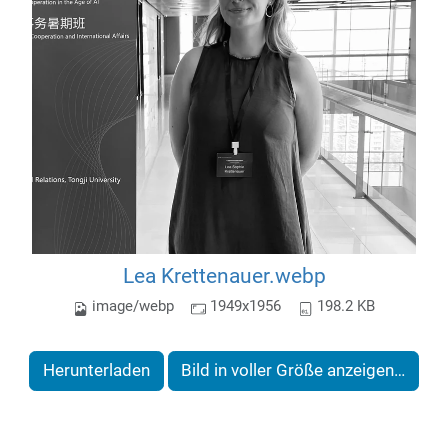
Lea Krettenauer.webp
image/webp
1949x1956
198.2 KB
Herunterladen
Bild in voller Größe anzeigen…