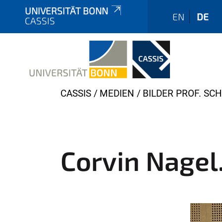
UNIVERSITÄT BONN
EN
DE
CASSIS
Y
CASSIS
MEDIEN
BILDER PROF. SCH
o
u
a
r
Corvin Nagel
e
h
e
r
e