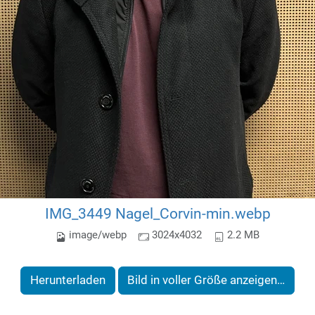
IMG_3449 Nagel_Corvin-min.webp
image/webp
3024x4032
2.2 MB
Herunterladen
Bild in voller Größe anzeigen…