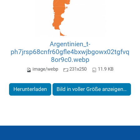
Argentinien_t-
ph7jrsp68cnfr60gfle4bxwjbgowx02tgfvq
8or9c0.webp
image/webp
231x250
11.9 KB
Herunterladen
Bild in voller Größe anzeigen…