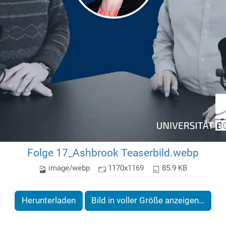
Folge 17_Ashbrook Teaserbild.webp
image/webp
1170x1169
85.9 KB
Herunterladen
Bild in voller Größe anzeigen…