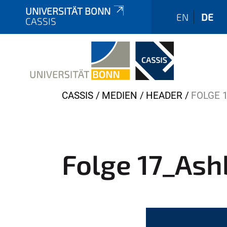
UNIVERSITÄT BONN
EN
DE
CASSIS
Y
CASSIS
MEDIEN
HEADER
FOLGE 
o
u
a
r
Folge 17_Ash
e
h
e
r
e