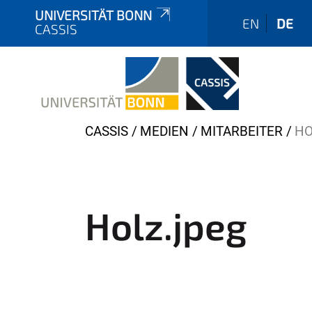
UNIVERSITÄT BONN
EN
DE
CASSIS
Y
CASSIS
MEDIEN
MITARBEITER
HO
o
u
a
r
Holz.jpeg
e
h
e
r
e