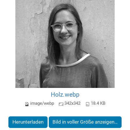
Holz.webp
image/webp
342x342
18.4 KB
Herunterladen
Bild in voller Größe anzeigen…