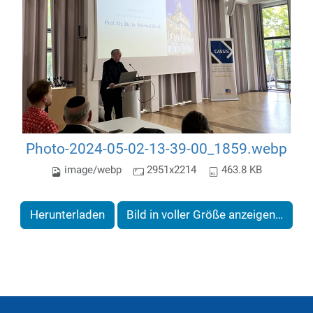
Photo-2024-05-02-13-39-00_1859.webp
image/webp
2951x2214
463.8 KB
Herunterladen
Bild in voller Größe anzeigen…