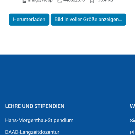
image/webp
4480x2376
190.4 KB
Herunterladen
Bild in voller Größe anzeigen…
LEHRE UND STIPENDIEN
W
Hans-Morgenthau-Stipendium
S
DAAD-Langzeitdozentur
Ph