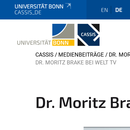
UNIVERSITÄT BONN
EN
DE
CASSIS_DE
Y
CASSIS
MEDIENBEITRÄGE
DR. MO
o
DR. MORITZ BRAKE BEI WELT TV
u
a
r
e
Dr. Moritz B
h
e
r
e