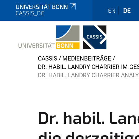
UNIVERSITÄT BONN
EN
DE
CASSIS_DE
Y
CASSIS
MEDIENBEITRÄGE
o
DR. HABIL. LANDRY CHARRIER IM G
u
DR. HABIL. LANDRY CHARRIER ANALY
a
r
e
h
Dr. habil. La
e
r
die derzeiti
e