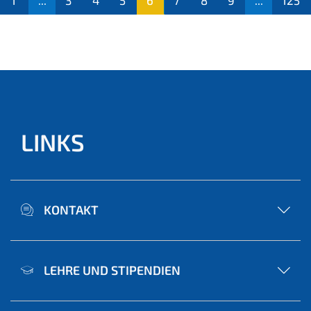
1
...
3
4
5
6
7
8
9
...
125
(aktu
ell)
LINKS
KONTAKT
LEHRE UND STIPENDIEN