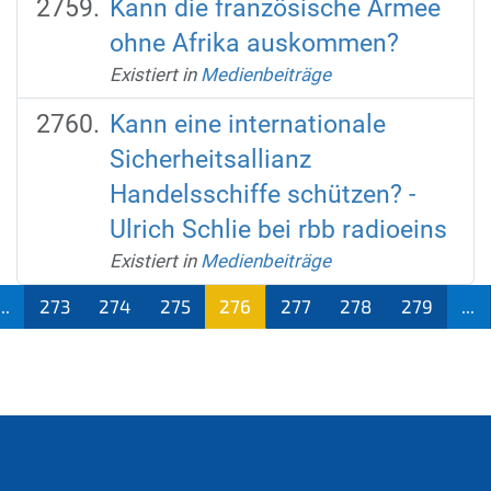
Kann die französische Armee
ohne Afrika auskommen?
Existiert in
Medienbeiträge
Kann eine internationale
Sicherheitsallianz
Handelsschiffe schützen? -
Ulrich Schlie bei rbb radioeins
Existiert in
Medienbeiträge
...
273
274
275
276
277
278
279
...
(aktu
ell)