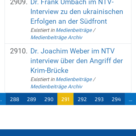
Dr. Frank Umbach im NTV-
Interview zu den ukrainischen
Erfolgen an der Südfront
Existiert in
Medienbeiträge
/
Medienbeiträge Archiv
Dr. Joachim Weber im NTV
interview über den Angriff der
Krim-Brücke
Existiert in
Medienbeiträge
/
Medienbeiträge Archiv
..
288
289
290
291
292
293
294
...
(aktu
ell)