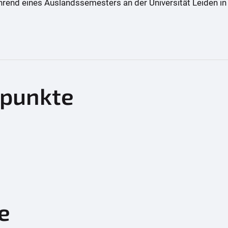
end eines Auslandssemesters an der Universität Leiden in d
punkte
te