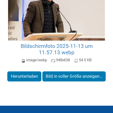
Bildschirmfoto 2025-11-13 um
11.57.13.webp
image/webp
948x638
54.5 KB
Herunterladen
Bild in voller Größe anzeigen…