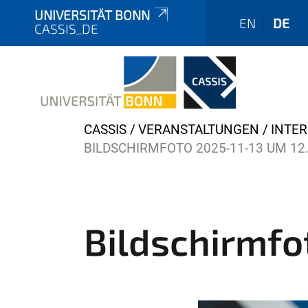
UNIVERSITÄT BONN
EN
DE
CASSIS_DE
Y
CASSIS
VERANSTALTUNGEN
INTE
o
BILDSCHIRMFOTO 2025-11-13 UM 12
u
a
r
e
Bildschirmfo
h
e
r
e