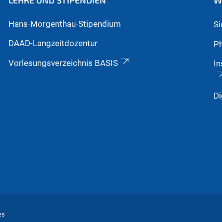
LEHRE UND STIPENDIEN
W
Hans-Morgenthau-Stipendium
S
DAAD-Langzeitdozentur
Ph
Vorlesungsverzeichnis BASIS
In
Di
es