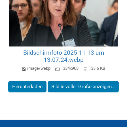
Bildschirmfoto 2025-11-13 um
13.07.24.webp
image/webp
1334x908
133.6 KB
Herunterladen
Bild in voller Größe anzeigen…