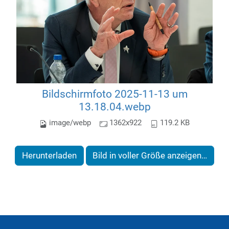
Bildschirmfoto 2025-11-13 um
13.18.04.webp
image/webp
1362x922
119.2 KB
Herunterladen
Bild in voller Größe anzeigen…