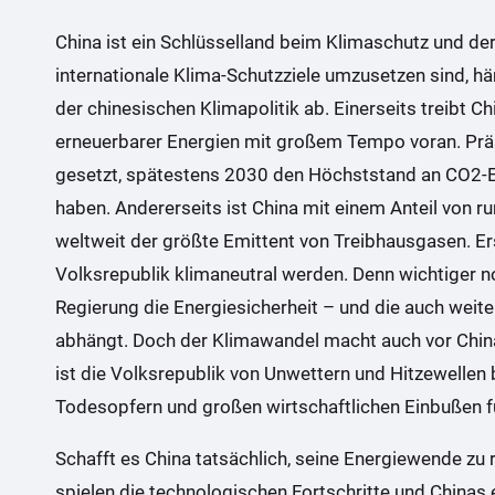
:
China ist ein Schlüsselland beim Klimaschutz und d
internationale Klima-Schutzziele umzusetzen sind, h
der chinesischen Klimapolitik ab. Einerseits treibt 
erneuerbarer Energien mit großem Tempo voran. Präsi
gesetzt, spätestens 2030 den Höchststand an CO2-E
haben. Andererseits ist China mit einem Anteil von r
weltweit der größte Emittent von Treibhausgasen. E
Volksrepublik klimaneutral werden. Denn wichtiger no
Regierung die Energiesicherheit – und die auch wei
abhängt. Doch der Klimawandel macht auch vor China
ist die Volksrepublik von Unwettern und Hitzewellen b
Todesopfern und großen wirtschaftlichen Einbußen f
Schafft es China tatsächlich, seine Energiewende zu 
spielen die technologischen Fortschritte und Chinas