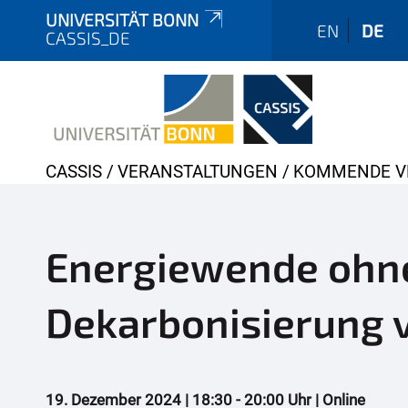
UNIVERSITÄT BONN
EN
DE
CASSIS_DE
Y
CASSIS
VERANSTALTUNGEN
KOMMENDE V
o
u
a
Energiewende ohne
r
e
Dekarbonisierung 
h
e
r
e
19. Dezember
2024 | 18:30 - 20:00 Uhr | Online