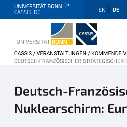
UNIVERSITÄT BONN
EN
DE
CASSIS_DE
Y
CASSIS
VERANSTALTUNGEN
KOMMENDE V
o
DEUTSCH-FRANZÖSISCHER STRATEGISCHER 
u
a
r
Deutsch-Französisc
e
h
Nuklearschirm: Eu
e
r
e