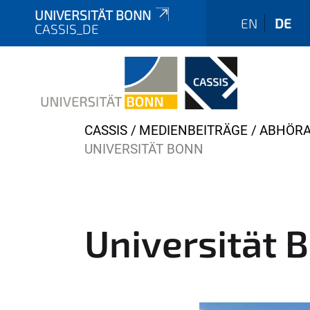
UNIVERSITÄT BONN
EN
DE
CASSIS_DE
Y
CASSIS
MEDIENBEITRÄGE
ABHÖRA
o
UNIVERSITÄT BONN
u
a
r
e
Universität 
h
e
r
e