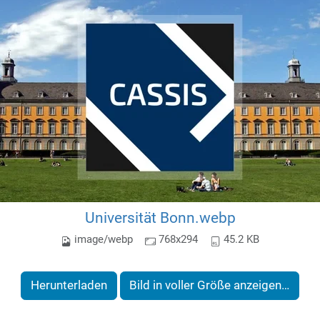
Universität Bonn.webp
image/webp
768x294
45.2 KB
Herunterladen
Bild in voller Größe anzeigen…