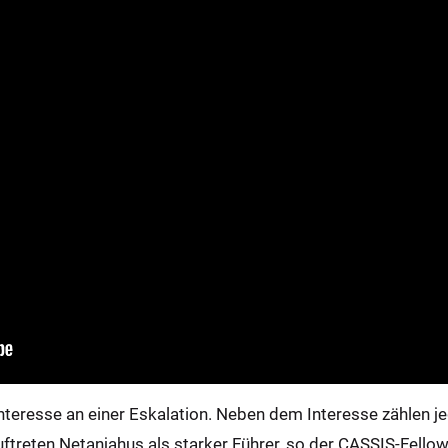
Interesse an einer Eskalation. Neben dem Interesse zählen j
ftreten Netanjahus als starker Führer, so der CASSIS-Fellow 