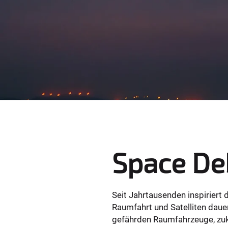
e
r
e
:
Space De
Seit Jahrtausenden inspiriert 
Raumfahrt und Satelliten daue
gefährden Raumfahrzeuge, zuk