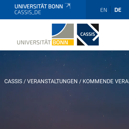
UNIVERSITÄT BONN
EN
DE
CASSIS_DE
Y
CASSIS
VERANSTALTUNGEN
KOMMENDE VERA
o
u
a
r
e
h