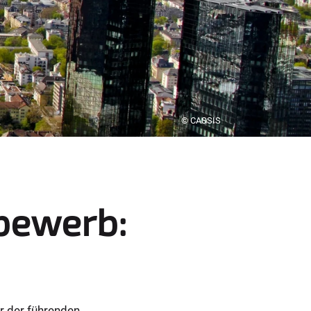
© CASSIS
tbewerb:
r der führenden