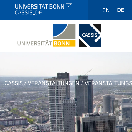
UNIVERSITÄT BONN
EN
DE
CASSIS_DE
Y
CASSIS
VERANSTALTUNGEN
VERANSTALTUNGS
o
u
a
r
e
h