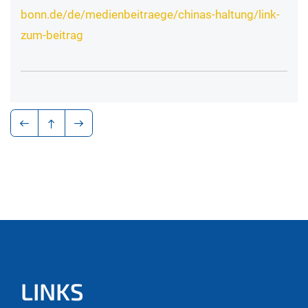
bonn.de/de/medienbeitraege/chinas-haltung/link-
zum-beitrag
LINKS