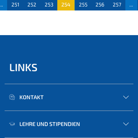
...
251
252
253
254
255
256
257
...
(aktu
ell)
LINKS
KONTAKT
LEHRE UND STIPENDIEN